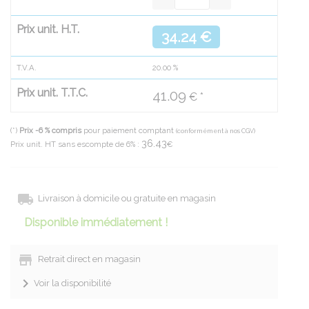
Prix unit. H.T.
34.24 €
T.V.A.
20.00
%
Prix unit. T.T.C.
41.09
€ *
(*)
Prix -6 % compris
pour paiement comptant
(conformément à nos CGV)
36.43
Prix unit. HT sans escompte de 6% :
€
Livraison à domicile ou gratuite en magasin
Disponible immédiatement !
Retrait direct en magasin
Voir la disponibilité