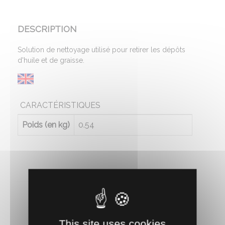
DESCRIPTION
Solution de nettoyage utilisé pour retirer les dépôts
d'huile et de graisse.
CARACTÉRISTIQUES
Poids (en kg)
0.54
This site uses cookies