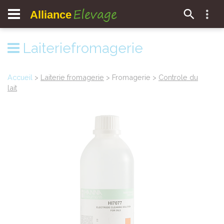
Elevage
Alliance
Laiteriefromagerie
Accueil
>
Laiterie fromagerie
> Fromagerie >
Controle du
lait