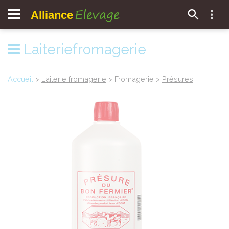
Elevage
Alliance
Laiteriefromagerie
Accueil
>
Laiterie fromagerie
> Fromagerie >
Présures