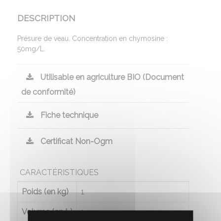
DESCRIPTION
Présure de veau. Concentration en chymosine :
50mg/L.
Utilisable en agriculture BIO (Document
de conformité)
Fiche technique
Certificat Non-Ogm
CARACTÉRISTIQUES
Poids (en kg)
1
Volume (en L)
1