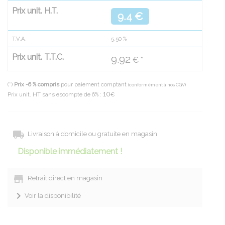
Prix unit. H.T.
9.4 €
T.V.A.
5.50
%
Prix unit. T.T.C.
9.92
€ *
(*)
Prix -6 % compris
pour paiement comptant
(conformément à nos CGV)
10
Prix unit. HT sans escompte de 6% :
€
Livraison à domicile ou gratuite en magasin
Disponible immédiatement !
Retrait direct en magasin
Voir la disponibilité