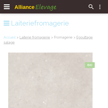
Elevage
Alliance
Laiteriefromagerie
Accueil
>
Laiterie fromagerie
> Fromagerie >
Egouttage
salage
BIO