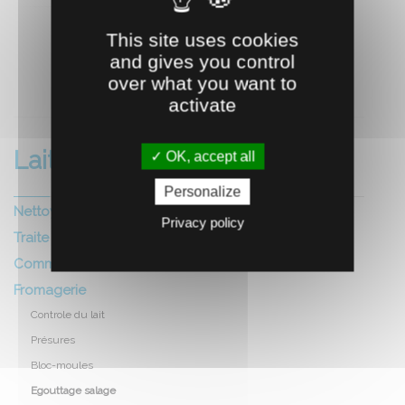
This site uses cookies
and gives you control
over what you want to
RECOMMANDEZ CE PRODUIT À UN AMI
activate
Laiterie fromagerie
OK, accept all
Personalize
Nettoyage et hygiene local
Privacy policy
Traite
Commercialisation
Fromagerie
Controle du lait
Présures
Bloc-moules
Egouttage salage