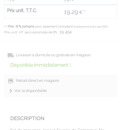
T.V.A.
5.50
%
Prix unit. T.T.C.
19.29
€ *
(*)
Prix -6 % compris
pour paiement comptant
(conformément à nos CGV)
19.45
Prix unit. HT sans escompte de 6% :
€
Livraison à domicile ou gratuite en magasin
Disponible immédiatement !
Retrait direct en magasin
Voir la disponibilité
DESCRIPTION