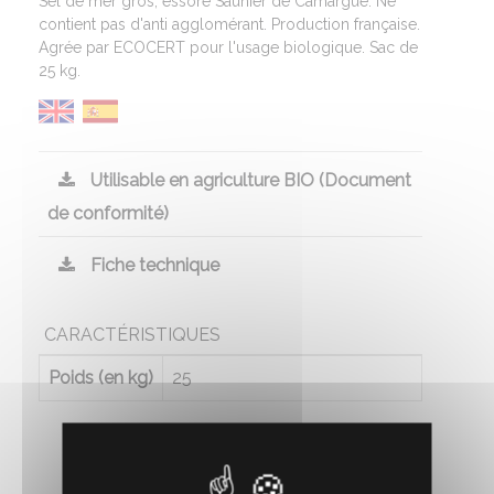
Sel de mer gros, essoré Saunier de Camargue. Ne
contient pas d'anti agglomérant. Production française.
Agrée par ECOCERT pour l'usage biologique. Sac de
25 kg.
Utilisable en agriculture BIO (Document
de conformité)
Fiche technique
CARACTÉRISTIQUES
Poids (en kg)
25