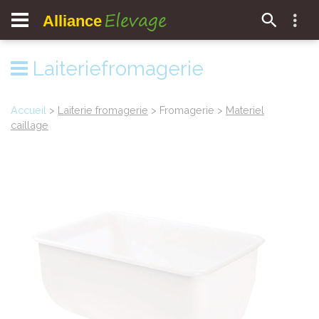
Elevage
Alliance
Laiteriefromagerie
Accueil
>
Laiterie fromagerie
> Fromagerie >
Materiel
caillage