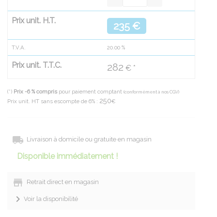
Prix unit. H.T.
235 €
T.V.A.
20.00
%
Prix unit. T.T.C.
282
€ *
(*)
Prix -6 % compris
pour paiement comptant
(conformément à nos CGV)
250
Prix unit. HT sans escompte de 6% :
€
Livraison à domicile ou gratuite en magasin
Disponible immédiatement !
Retrait direct en magasin
Voir la disponibilité