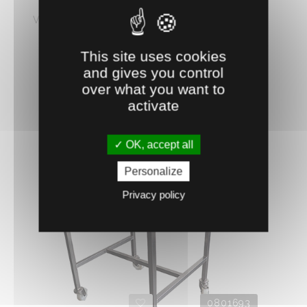
VANNE 30L/H AVEC RACCORD BAC
Vanne pour bacs grands volumes de 100 à 220 L.
Assure un ...
This site uses cookies
82.
€
HT
63
and gives you control
over what you want to
AJOUTER AU PANIER
activate
OK, accept all
Personalize
Privacy policy
0801693