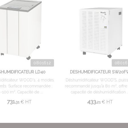
0801612
08016
SHUMIDIFICATEUR LD40
DESHUMIDIFICATEUR SW20F
dificateur WOOD's, 4 modes
Déshumidificateur WOOD'S, puiss
gents. Surface recommandée :
recommandé jusqu'à 80 m², offre
-100 m². Capacité de ...
capacité de déshumidification ..
731.
433.
€
HT
€
HT
31
21