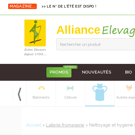
MAGAZINE...
>> LE N° DE L'ÉTÉ EST DISPO !
Alliance
Rechercher un produit
OFFRES
PROMOS
NOUVEAUTÉS
BIO
Equipements
Batiments
Cloture
Autres esp
batiment
Accueil
>
Laiterie fromagerie
> Nettoyage et hygiene 