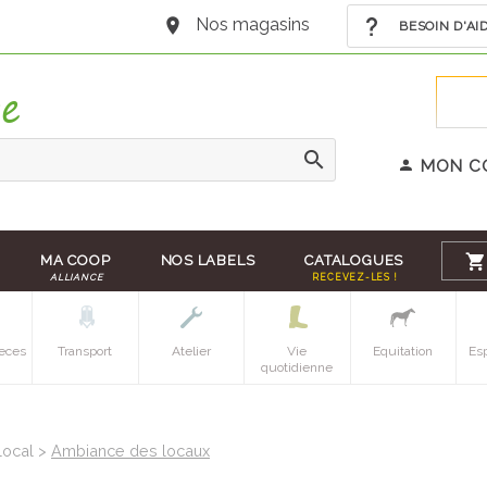
Nos magasins
BESOIN D'AI
MON C
MA COOP
NOS LABELS
CATALOGUES
ALLIANCE
RECEVEZ-LES !
eces
Transport
Atelier
Vie
Equitation
Es
quotidienne
local >
Ambiance des locaux