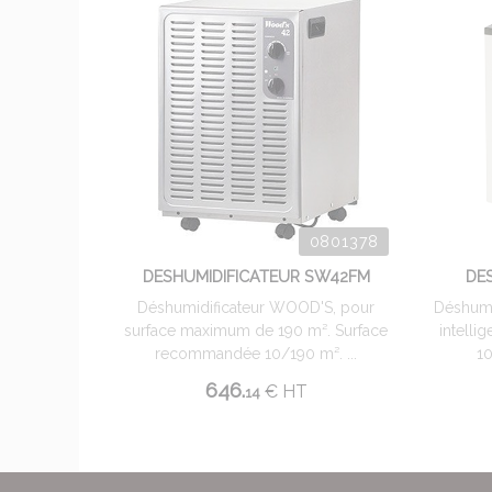
0801378
DESHUMIDIFICATEUR SW42FM
DE
Déshumidificateur WOOD'S, pour
Déshumi
surface maximum de 190 m². Surface
intelli
recommandée 10/190 m². ...
10
646.
€
HT
14