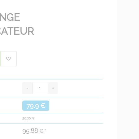
ANGE
CATEUR
79.9 €
20.00
%
95.88
€ *