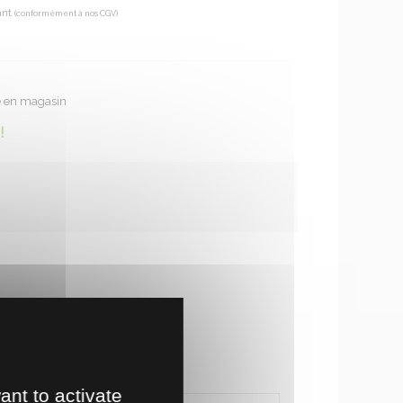
ant
(conformément à nos CGV)
te en magasin
!
nvient pas au DS40FS).
ant to activate