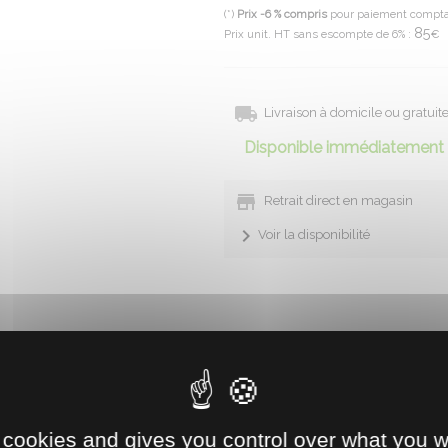
(*)
Prix -6 % compris
pour paiement compt
85
Prix unit. HT sans escompte de 6% :
€
Livraison à domicile ou gratui
Disponible immédiatement 
Retrait direct en magasin
Voir la disponibilité
ar 5.
Convient aux séries SW, LD, DS, DK, ED, TDR et DSC50FM (ne co
 cookies and gives you control over what you w