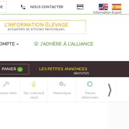
DE
NOUS CONTACTER
Information Export
L'INFORMATION ÉLEVAGE
actualités et articles techniques
OMPTE
J'ADHÈRE À L'ALLIANCE
PANIER
LES PETITES ANNONCES
0
GRATUITES
paces verts
Sol, culture &
Mecanique
Pieces
recol
detachees