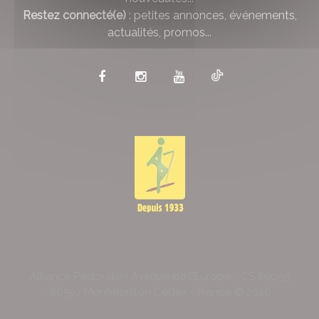
Restez connecté(e)
: petites annonces, événements,
actualités, promos...
Alliance Pastorale - Avenue de l'Europe - CS 80095
-86502 Montmorillon Cedex - France ©
2026
.