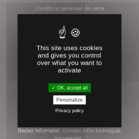
Conditions générales de vente
Mentions légales et protection des données
PARCE QUE
This site uses cookies
VOTRE AVIS COMPTE...
and gives you control
over what you want to
4.1
activate
/5
OK, accept all
Tous les avis
Personalize
Privacy policy
NEWSLETTER
Restez Informé(e)
: conseils, infos techniques,
nouveautés...