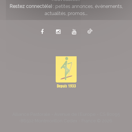
Restez connecté(e)
: petites annonces, événements,
actualités, promos...
Alliance Pastorale - Avenue de l'Europe - CS 80095
-86502 Montmorillon Cedex - France ©
2026
.