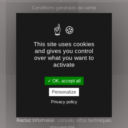
Conditions générales de vente
Mentions légales et protection des données
PARCE QUE
This site uses cookies
VOTRE AVIS COMPTE...
and gives you control
over what you want to
4.1
activate
/5
OK, accept all
Tous les avis
Personalize
Privacy policy
NEWSLETTER
Restez Informé(e)
: conseils, infos techniques,
nouveautés...