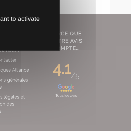
ant to activate
POS
PARCE QUE
mmes-nous ?
VOTRE AVIS
COMPTE...
ez-nous !
ntacter
4.1
ques Alliance
/5
ons générales
e
Tous les avis
s légales et
ion des
s