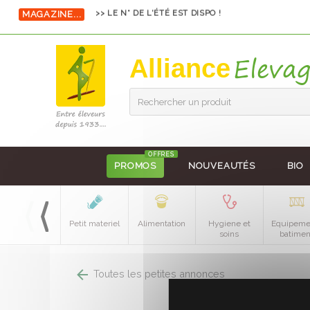
>> LE N° DE L'ÉTÉ EST DISPO !
MAGAZINE...
Alliance
Rechercher un produit
OFFRES
PROMOS
NOUVEAUTÉS
BIO
Petit materiel
Alimentation
Hygiene et
Equipeme
soins
batimen
Toutes les petites annonces