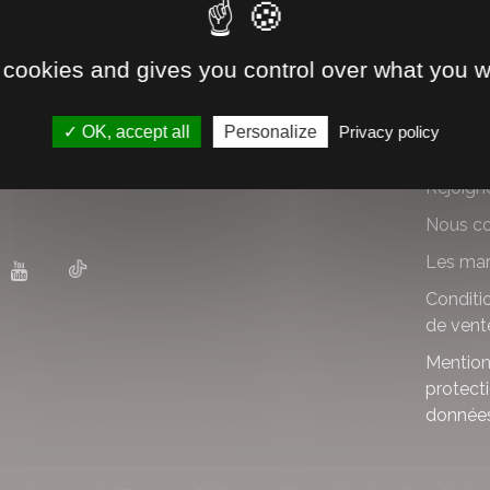
L'annonce n'existe pas ou plus.
 cookies and gives you control over what you w
ER
À PRO
OK, accept all
Personalize
Privacy policy
(e)
: conseils, infos techniques, nouveautés...
Qui so
té(e)
: petites annonces, événements, actualités,
Rejoign
Nous co
Les mar
Conditi
de vent
Mention
protect
donnée