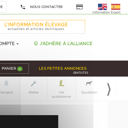
DE
NOUS CONTACTER
Information Export
L'INFORMATION ÉLEVAGE
actualités et articles techniques
OMPTE
J'ADHÈRE À L'ALLIANCE
PANIER
LES PETITES ANNONCES
0
GRATUITES
Transport
Atelier
Vie
Equitation
Espaces verts
quotidienne