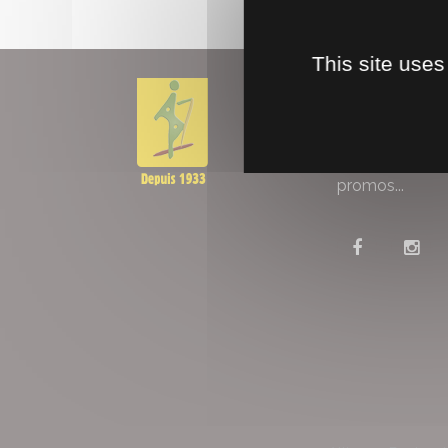
This site uses
NEWSLETT
Restez Informé
Restez connec
promos...