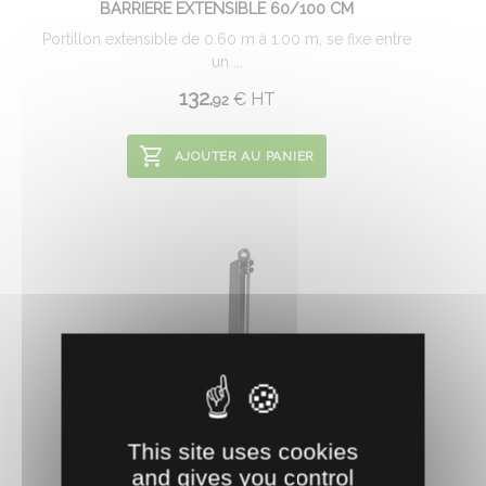
BARRIERE EXTENSIBLE 60/100 CM
Portillon extensible de 0.60 m à 1.00 m, se fixe entre
un ...
132.
€
HT
92
AJOUTER AU PANIER
This site uses cookies
and gives you control