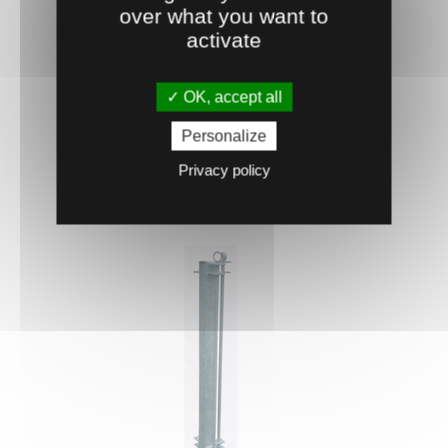
0408871
over what you want to
POTEAU 1 DIRECTION AVEC FICHE
activate
Poteau carré (60 x 60 mm épaisseur 3 mm)
directionnel en acier ...
OK, accept all
87.
€
HT
92
Personalize
Privacy policy
AJOUTER AU PANIER