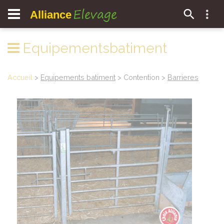
Elevage
Alliance
Equipementsbatiment
Accueil
>
Equipements batiment
> Contention >
Barrieres