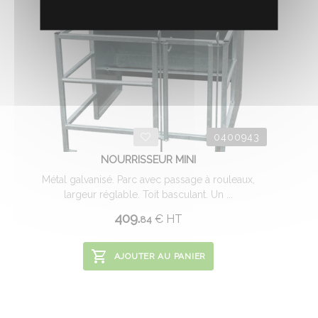
0400943
NOURRISSEUR MINI
Métal galvanisé. Parc avec passage à rouleaux,
largeur réglable. Toit basculant. Un ...
409.
€
HT
84
AJOUTER AU PANIER