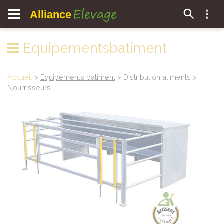
Elevage
Alliance
Equipementsbatiment
Accueil
>
Equipements batiment
> Distribution aliments >
Nourrisseurs