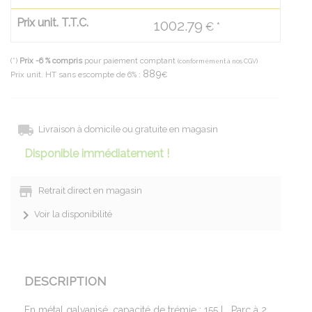
Prix unit. T.T.C.
1002.79
€ *
(*)
Prix -6 % compris
pour paiement comptant
(conformément à nos CGV)
889
Prix unit. HT sans escompte de 6% :
€
Livraison à domicile ou gratuite en magasin
Disponible immédiatement !
Retrait direct en magasin
Voir la disponibilité
DESCRIPTION
En métal galvanisé, capacité de trémie : 155 L. Parc à 2