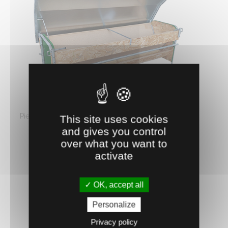
0400917
NOURRISSEUR ST 2 M
Pieds et tubes métalliques galvanisés, auge et trémie
This site uses cookies
en aggloméré marine, toit ...
and gives you control
over what you want to
520.
€
HT
12
activate
AJOUTER AU PANIER
OK, accept all
Personalize
Privacy policy