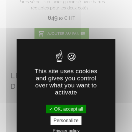
Parcs sélectifs en acier galvanisé, avec barres
réglables pour les deux cotés ...
649.
€
HT
16
AJOUTER AU PANIER
This site uses cookies
LES AUTRES PRODUITS
and gives you control
over what you want to
DE LA GAMME
activate
OK, accept all
Personalize
Privacy policy