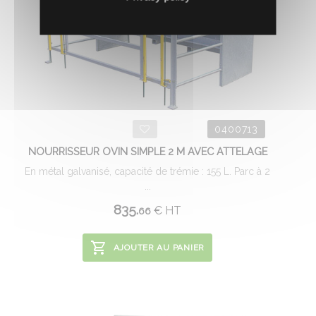
0400713
NOURRISSEUR OVIN SIMPLE 2 M AVEC ATTELAGE
En métal galvanisé, capacité de trémie : 155 L. Parc à 2
...
835.
€
HT
66
AJOUTER AU PANIER