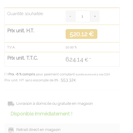
Quantité souhaitée
Prix unit. H.T.
520.12 €
T.V.A.
20.00
%
Prix unit. T.T.C.
624.14
€ *
(*)
Prix -6 % compris
pour paiement comptant
(conformément à nos CGV)
553.32
Prix unit. HT sans escompte de 6% :
€
Livraison à domicile ou gratuite en magasin
Disponible immédiatement !
Retrait direct en magasin