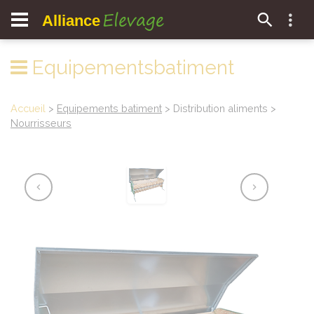
Elevage
Alliance
Equipementsbatiment
Accueil
>
Equipements batiment
> Distribution aliments >
Nourrisseurs