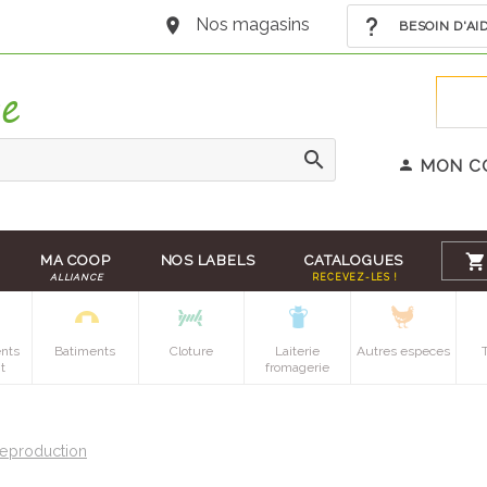
Nos magasins
BESOIN D'AI
MON C
MA COOP
NOS LABELS
CATALOGUES
ALLIANCE
RECEVEZ-LES !
nts
Batiments
Cloture
Laiterie
Autres especes
t
fromagerie
eproduction