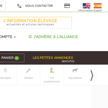
DE
NOUS CONTACTER
Information Export
L'INFORMATION ÉLEVAGE
actualités et articles techniques
OMPTE
J'ADHÈRE À L'ALLIANCE
PANIER
LES PETITES ANNONCES
0
GRATUITES
Transport
Atelier
Vie
Equitation
Espaces verts
quotidienne