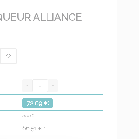
QUEUR ALLIANCE
72.09 €
20.00
%
86.51
€ *