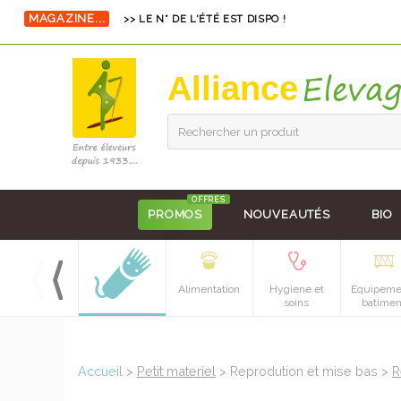
>> LE N° DE L'ÉTÉ EST DISPO !
MAGAZINE...
Alliance
Rechercher un produit
OFFRES
PROMOS
NOUVEAUTÉS
BIO
Alimentation
Hygiene et
Equipeme
soins
batimen
Accueil
>
Petit materiel
> Reprodution et mise bas >
R