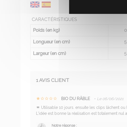
CARACTÉRISTIQUES
Poids (en kg)
0
Longueur (en cm)
5
Largeur (en cm)
5
1 AVIS CLIENT
BIO DU RÂBLE
-
Le 06/06/2021
Utilisable 10 jours. ensuite les clips lâchent ou
L'idée est bonne la réalisation est totalement nul a 
Notre réponse :