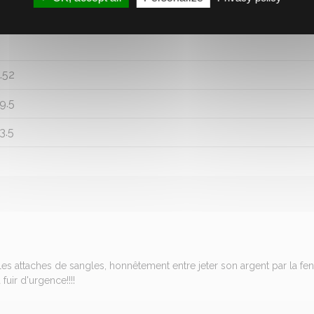
.52
9.5
3.5
 les attaches de sangles, honnêtement entre jeter son argent par la fen
fuir d'urgence!!!!