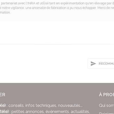
partenariat avec l'INRA et utilisé tant en expérimentation qu'en élevage par 
notre vigilance, une anomalie de fabrication a pu nous échapper. Merci de re
amation.
RECOMMA
ER
À PRO
(e)
: conseils, infos techniques, nouveautés...
Qui so
té(e)
: petites annonces, événements, actualités,