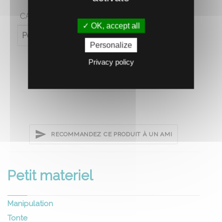
CARACTÉRISTIQUES
OK, accept all
Poids (en kg)
0.5
Personalize
Privacy policy
RECOMMANDEZ CE PRODUIT À UN AMI
Petit materiel
Manipulation
Tonte