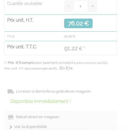
Quantité souhaitée
Prix unit. H.T.
76.02 €
T.V.A.
20.00
%
Prix unit. T.T.C.
91.22
€ *
(*)
Prix -6 % compris
pour paiement comptant
(conformément à nos CGV)
80.87
Prix unit. HT sans escompte de 6% :
€
Livraison à domicile ou gratuite en magasin
Disponible immédiatement !
Retrait direct en magasin
Voir la disponibilité