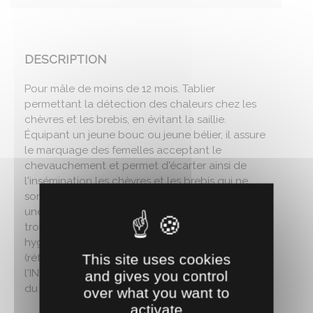
DESCRIPTION
Pour mâle de moins de 12 mois. Tablier
permettant la détection des chaleurs chez les
chèvres et les brebis, en évitant la saillie.
Équipant un jeune bouc ou jeune bélier, il assure
le marquage des femelles acceptant le
chevauchement et permet d'écarter ainsi de
l'insémination les chèvres et les brebis qui ne
sont pas en chaleurs. Sangles de réglage pour
une meilleure stabilité sur l'animal. Tablier avec
trous d'évacuation de l'urine pour une meilleure
hygiène. Fonctionne avec un crayon marqueur
This site uses cookies
(réf : 0410014). Mis au point avec l'UEICP de
l'INRA de Lusignan (Licence INRA). Dimensions
and gives you control
du tablier : L x l (cm) : 45 x 45.
over what you want to
activate