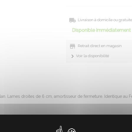
Livraison à domicile ou gratui
Disponible immédiatement 
Retrait direct en magasin
Voir la disponibilité
n. Lames droites de 6 cm, amortisseur de fermeture. Identique au Fe