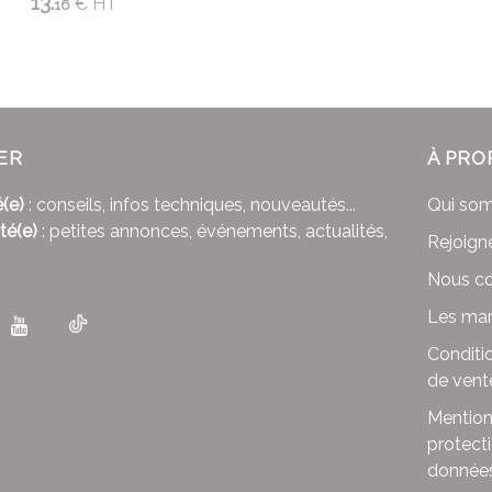
13.
€
HT
16
ER
À PRO
(e)
: conseils, infos techniques, nouveautés...
Qui so
té(e)
: petites annonces, événements, actualités,
Rejoign
Nous co
Les mar
Conditi
de vent
Mention
protect
donnée