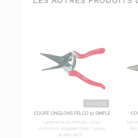
LES AUTRES PRODUITS 
0400655
COUPE ONGLONS FELCO 51 SIMPLE
CO
Lame en acier trempé, corps
Lames
aluminium, poignée Xylan. Lames
Ress
droites de 6 ...