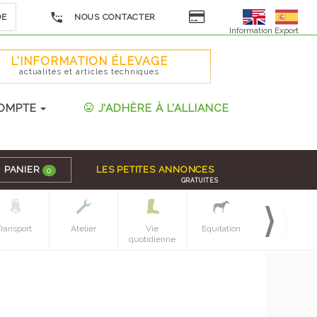
DE
NOUS CONTACTER
Information Export
L'INFORMATION ÉLEVAGE
actualités et articles techniques
OMPTE
J'ADHÈRE À L'ALLIANCE
PANIER
LES PETITES ANNONCES
0
GRATUITES
Transport
Atelier
Vie
Equitation
Espaces verts
quotidienne