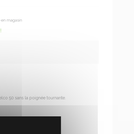
te en magasin
!
lco 50 sans la poignée tournante.