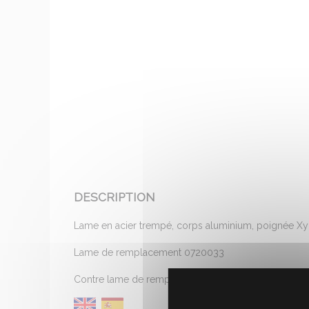
DESCRIPTION
Lame en acier trempé, corps aluminium, poignée Xyla
Lame de remplacement 0720033
Contre lame de remplacement 0720038