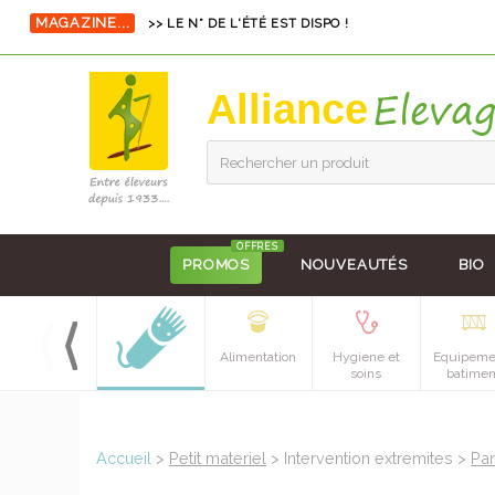
MAGAZINE...
>> LE N° DE L'ÉTÉ EST DISPO !
Alliance
Rechercher un produit
OFFRES
PROMOS
NOUVEAUTÉS
BIO
Alimentation
Hygiene et
Equipeme
soins
batimen
Accueil
>
Petit materiel
> Intervention extremites >
Par