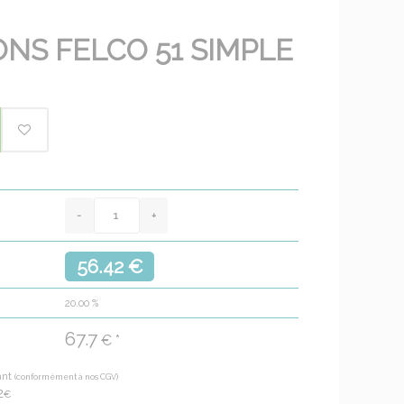
NS FELCO 51 SIMPLE
56.42 €
20.00
%
67.7
€ *
ant
(conformément à nos CGV)
2
€