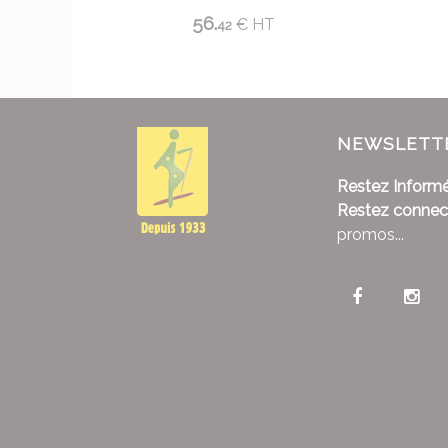
56.
€
HT
42
NEWSLETT
Restez Informé
Restez connec
promos...