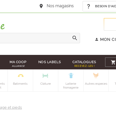
Nos magasins
BESOIN D'AI
MON C
MA COOP
NOS LABELS
CATALOGUES
ALLIANCE
RECEVEZ-LES !
nts
Batiments
Cloture
Laiterie
Autres especes
t
fromagerie
age et pieds