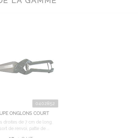
DE LA GAMME
0402852
UPE ONGLONS COURT
 droites de 7 cm de long.
ort de renvoi, patte de ...