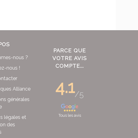
POS
PARCE QUE
mmes-nous ?
VOTRE AVIS
COMPTE...
ez-nous !
ntacter
4.1
ques Alliance
/5
ons générales
e
Tous les avis
s légales et
ion des
s