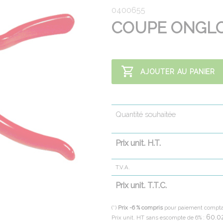
0400655
COUPE ONGLO
AJOUTER AU PANIER
Quantité souhaitée
Prix unit. H.T.
T.V.A.
Prix unit. T.T.C.
(*)
Prix -6 % compris
pour paiement compt
60.0
Prix unit. HT sans escompte de 6% :