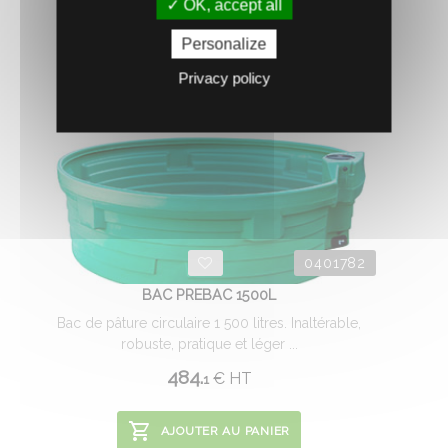
OK, accept all
Personalize
Privacy policy
0401782
BAC PREBAC 1500L
Bac de pâture circulaire 1 500 litres. Inaltérable,
robuste, pratique et léger ...
484.
€
HT
1
AJOUTER AU PANIER