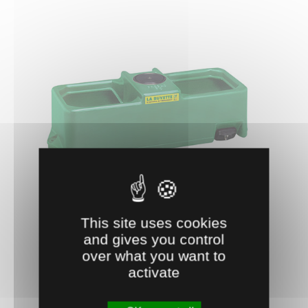
0401635
BAC PREBAC 70 L
Abreuvoir double accès, PEHD Polychoc avec
robinetterie à flotteur gros débit (32 ...
This site uses cookies
and gives you control
136.
€
HT
3
over what you want to
activate
AJOUTER AU PANIER