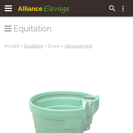
Elevage
Alliance
Equitation
Accueil
>
Equitation
> Ecurie >
Abreuvement