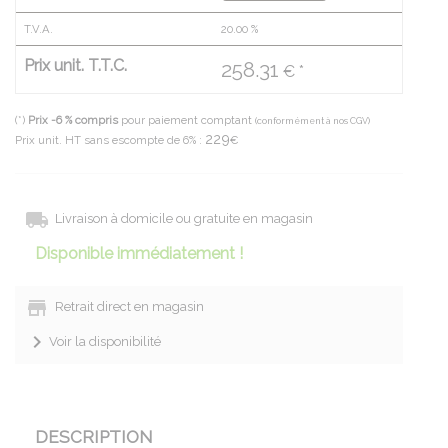
T.V.A.
20.00
%
Prix unit. T.T.C.
258.31
€ *
(*)
Prix -6 % compris
pour paiement comptant
(conformément à nos CGV)
229
Prix unit. HT sans escompte de 6% :
€
Livraison à domicile ou gratuite en magasin
Disponible immédiatement !
Retrait direct en magasin
Voir la disponibilité
DESCRIPTION