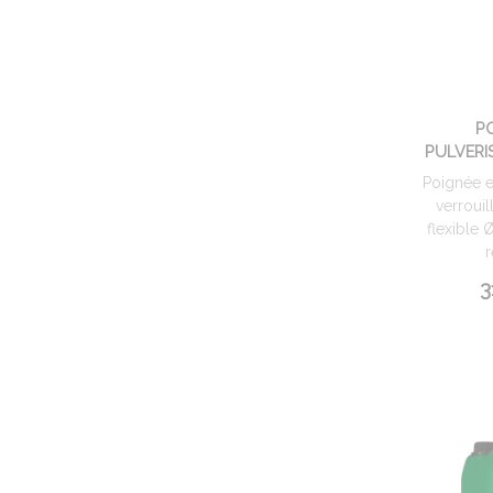
P
PULVERI
Poignée 
verrouil
flexible 
r
3