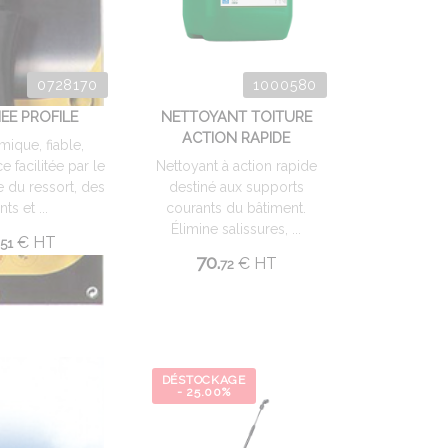
0728170
1000580
EE PROFILE
NETTOYANT TOITURE
ACTION RAPIDE
ique, fiable,
 facilitée par le
Nettoyant à action rapide
du ressort, des
destiné aux supports
nts et ...
courants du bâtiment.
Élimine salissures, ...
€
HT
51
70.
€
HT
72
DÉSTOCKAGE
- 25.00%