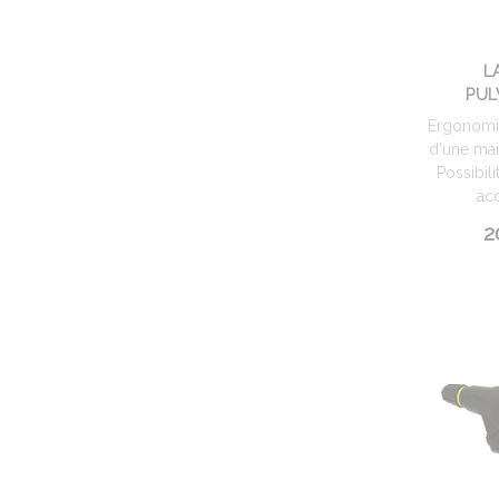
L
PUL
Ergonomiq
d'une mai
Possibil
acc
2