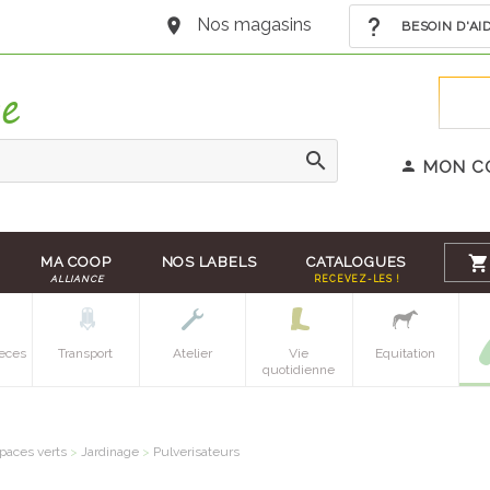
Nos magasins
BESOIN D'AI
MON C
MA COOP
NOS LABELS
CATALOGUES
ALLIANCE
RECEVEZ-LES !
eces
Transport
Atelier
Vie
Equitation
quotidienne
paces verts
>
Jardinage
>
Pulverisateurs