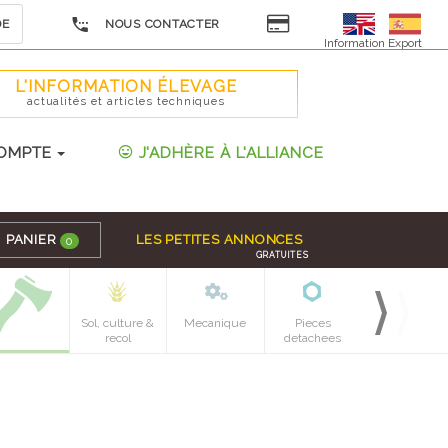
DE
NOUS CONTACTER
Information Export
L'INFORMATION ÉLEVAGE
actualités et articles techniques
OMPTE
J'ADHÈRE À L'ALLIANCE
PANIER
LES PETITES ANNONCES
0
GRATUITES
Sol, culture &
Mecanique
Pieces
recol
detachees