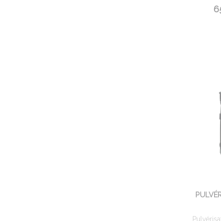
6
PULVÉR
Pulvérisa