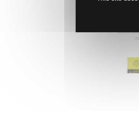
PULV
Très
pulvérisat
dé