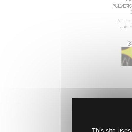
PULVERI
Pour tou
Equipé
3
This site uses