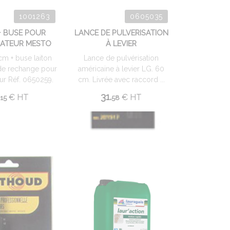
1001263
0605035
+ BUSE POUR
LANCE DE PULVERISATION
SATEUR MESTO
À LEVIER
cm + buse laiton
Lance de pulvérisation
de rechange pour
américaine à levier LG. 60
eur Réf. 0650259.
cm. Livrée avec raccord ...
31.
€
HT
€
HT
15
58