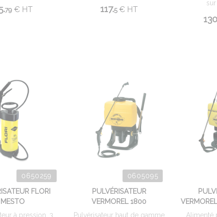
sur
5.
117.
€
HT
€
HT
79
5
130
0650259
0605095
ISATEUR FLORI
PULVÉRISATEUR
PULV
MESTO
VERMOREL 1800
VERMOREL
teur à pression, 3
Pulvérisateur haut de gamme
Alimenté 