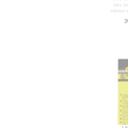
bars, t
intérieur e
3
LA