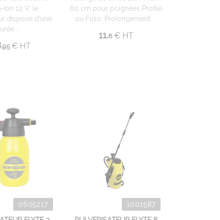
-Ion 12 V, le
60 cm pour poignées Profile
eur dispose d'une
ou Fuso. Prolongement ...
urée ...
11.
€
HT
8
.
€
HT
95
0605217
1001587
ATEUR ELYTE 2
PULVERISATEUR ELYTE 8