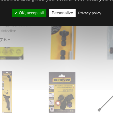
0605320
0728012
OK, accept all
Personalize
Privacy policy
ERISATEUR F1
RAMPE 3 JETS 255044
RAMPE 4
34.
62.
€
HT
06
 utile pour la
ion des produits de
sinfection.
7
€
HT