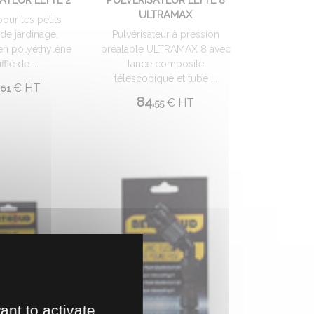
ULTRAMAX
our les petits
 de jardinage.
Pulvérisateur à pression
en polyéthylène
préalable ULTRAMAX 8 avec
fflé de ...
lance composite
télescopique et tube ...
€
HT
61
84.
€
HT
55
ant to activate