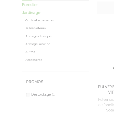
Forestier
Jardinage
Outils et accessoires
Pulverisateurs
Arrosage classique
Arrosage raisonne
Autres
Accessoires
PROMOS
PULVÉRI
VI
Déstockage
(1)
Pulvérisa
de foncti
Sceau