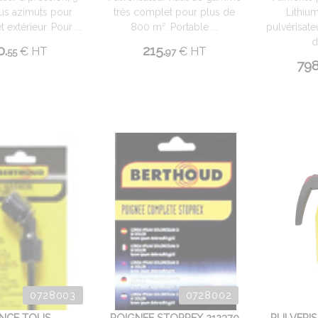
ous azimuts pour
très complet pour plus de
Lithium
t extérieur. Pour ...
800 m². Portable ...
pulvérisat
d
0.
215.
€
HT
€
HT
55
97
798
0728003
0728002
NCE TOUS
POIGNEE STOPREX 212370
PULVERIS