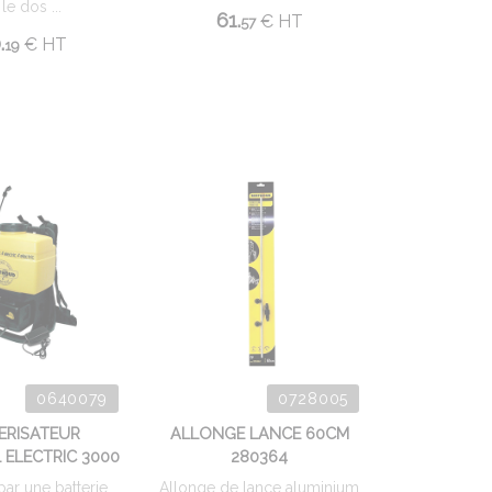
 le dos ...
61.
€
HT
57
.
€
HT
19
0640079
0728005
ERISATEUR
ALLONGE LANCE 60CM
 ELECTRIC 3000
280364
par une batterie
Allonge de lance aluminium