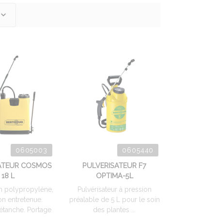
0605003
0605440
ATEUR COSMOS
PULVERISATEUR F7
18 L
OPTIMA-5L
n polypropylène,
Pulvérisateur à pression
on entretenue.
préalable de 5 L pour le soin
étanche. Portage
des plantes ...