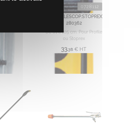
0728001
0728112
 JETS 215071
TUBE TELESCOP.STOPREX
280362
€
HT
98
De 61 à 105 cm. Pour Profile
ou Stoprex
33.
€
HT
38