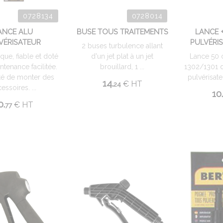
0728134
0728014
ANCE ALU
BUSE TOUS TRAITEMENTS
LANCE 
VÉRISATEUR
PULVÉRI
2 buses turbulence allant
ue, fiable et doté
d'un jet plat à un jet
Lance 50 
ntenance facilitée.
brouillard, 1 ...
1302/1301 
ité de monter des
pulvérisat
14.
€
HT
24
essoires. ...
10.
0.
€
HT
77