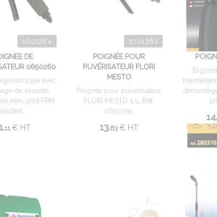
1001264
1001262
OIGNEE DE
POIGNÉE POUR
POIGN
SATEUR 0650260
PUVÉRISATEUR FLORI
Ergonom
MESTO
ergonomique avec
maintenance
lage de sécurité,
Poignée pour pulvérisateur
démontage 
Ø10 mm, joint FPM
FLORI MESTO 5 L, Réf.
joi
ésistant ...
0650259.
14.
1.
13.
€
HT
€
HT
11
63