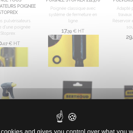
SATEURS POIGNEE
Poignée classique avec
Adapté p
STOPREX
système de fermeture en
travaux
s pulvérisateurs.
ligne
Réservoir 
e d'une poignée
sou
17.
€
HT
39
Stoprex
29.
0.
€
HT
07
 cookies and gives you control over what you w