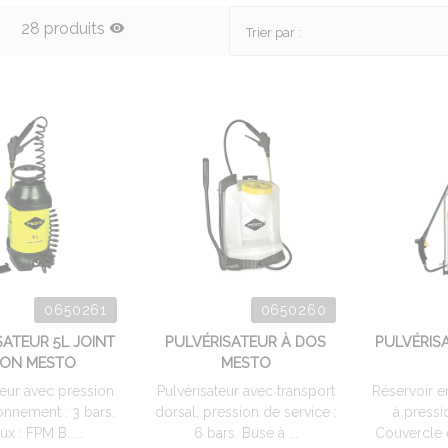
28 produits
Trier par :
0650261
0650260
SATEUR 5L JOINT
PULVÉRISATEUR À DOS
PULVÉRIS
TON MESTO
MESTO
teur avec pression
Pulvérisateur avec transport
Réservoir e
onnement : 3 bars.
dorsal, pression de service :
à pressi
x : FPM B. ...
6 bars. Buse à ...
Couvercle 