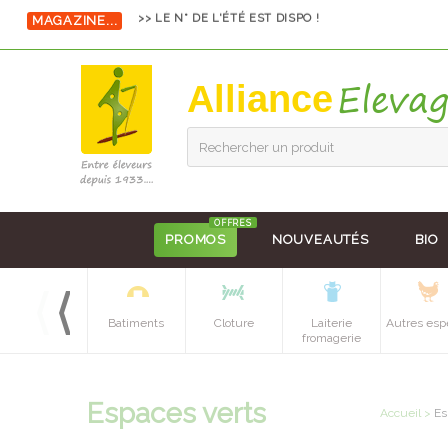
MAGAZINE...
>> LE N° DE L'ÉTÉ EST DISPO !
Alliance
Rechercher un produit
OFFRES
PROMOS
NOUVEAUTÉS
BIO
Equipements
Batiments
Cloture
Laiterie
Autres esp
batiment
fromagerie
Espaces verts
Accueil
>
Es