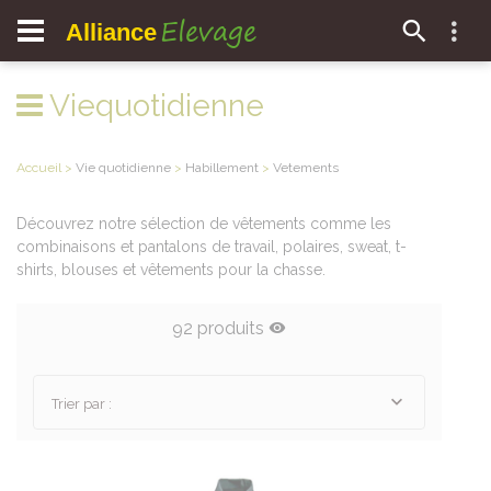
Elevage
Alliance
Viequotidienne
Accueil
>
Vie quotidienne
>
Habillement
>
Vetements
Découvrez notre sélection de vêtements comme les
combinaisons et pantalons de travail, polaires, sweat, t-
shirts, blouses et vêtements pour la chasse.
92 produits
Trier par :