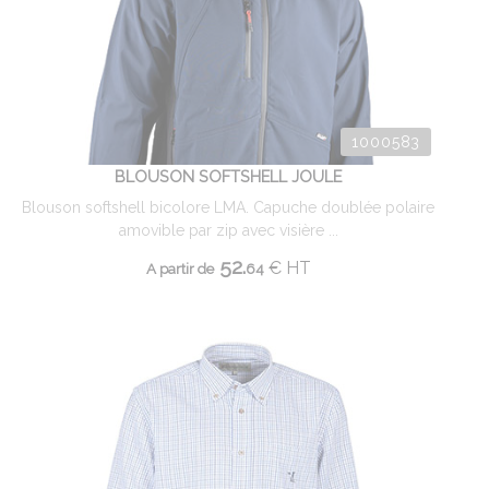
1000583
BLOUSON SOFTSHELL JOULE
Blouson softshell bicolore LMA. Capuche doublée polaire
amovible par zip avec visière ...
52.
€
HT
A partir de
64