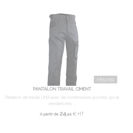
0650151
PANTALON TRAVAIL CIMENT
Pantalon de travail LMA avec de nombreuses poches qui le
rendent très ...
24.
€
HT
A partir de
44