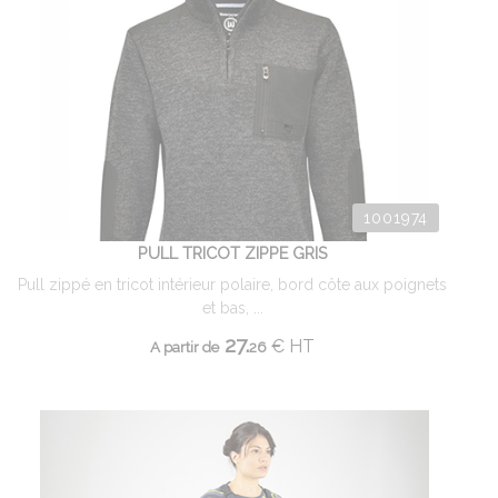
1001974
PULL TRICOT ZIPPE GRIS
Pull zippé en tricot intérieur polaire, bord côte aux poignets
et bas, ...
27.
€
HT
A partir de
26