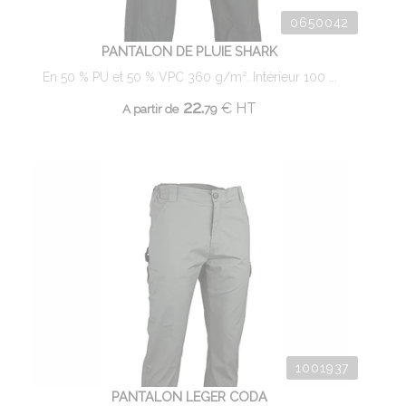
0650042
PANTALON DE PLUIE SHARK
En 50 % PU et 50 % VPC 360 g/m². Intérieur 100 ...
22.
€
HT
A partir de
79
1001937
PANTALON LEGER CODA