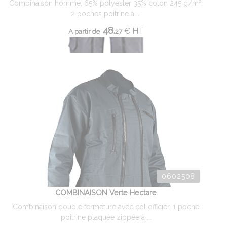
Combinaison homme, 65% polyester 35% coton 245 g/m².
2 poches poitrine à ...
48.
€
HT
A partir de
27
0602508
COMBINAISON Verte Hectare
Combinaison double fermeture avec col officier, 1 poche
poitrine plaquée zippée à ...