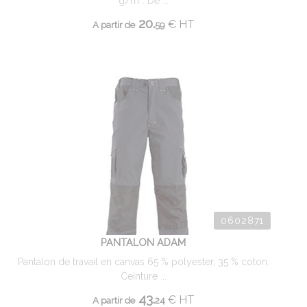
g/m². De ...
20.
€
HT
A partir de
59
0602871
PANTALON ADAM
Pantalon de travail en canvas 65 % polyester, 35 % coton.
Ceinture ...
43.
€
HT
A partir de
24