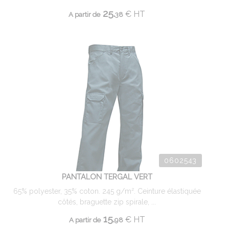
25.
€
HT
A partir de
38
0602543
PANTALON TERGAL VERT
65% polyester, 35% coton. 245 g/m². Ceinture élastiquée
côtés, braguette zip spirale, ...
15.
€
HT
A partir de
98