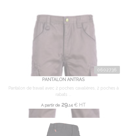
0602736
PANTALON ANTRAS
Pantalon de travail avec 2 poches cavalières, 2 poches à
rabats ...
29.
€
HT
A partir de
14