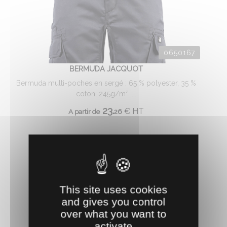
0650167
BERMUDA JACQUOT
Bermuda multi-poches en sergé : 65 % polyester, 35 %
coton, 245g/m². ...
23.
€
HT
A partir de
26
This site uses cookies
and gives you control
over what you want to
activate