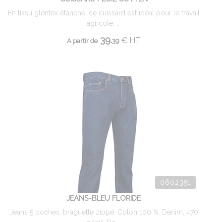
En tissu glentex étanche, ce cuissard est idéal pour le travail
agricole, ...
39.
€
HT
A partir de
39
0602351
JEANS-BLEU FLORIDE
Jeans 5 poches, braguette zippé. Coton 100 %. Denim, 470