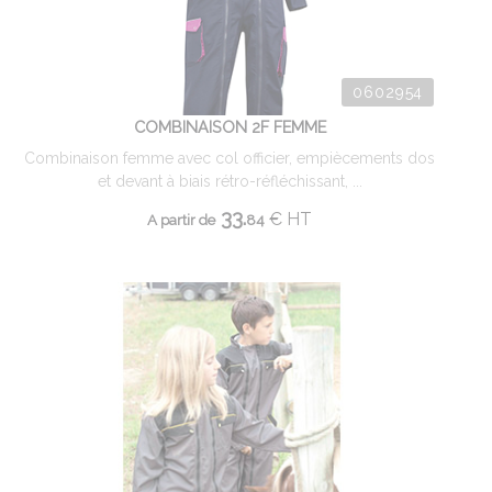
0602954
COMBINAISON 2F FEMME
Combinaison femme avec col officier, empiècements dos
et devant à biais rétro-réfléchissant, ...
33.
€
HT
A partir de
84