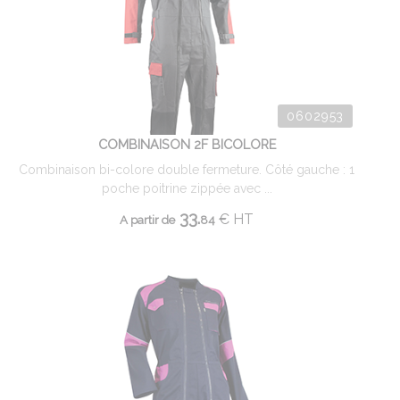
0602953
COMBINAISON 2F BICOLORE
Combinaison bi-colore double fermeture. Côté gauche : 1
poche poitrine zippée avec ...
33.
€
HT
A partir de
84