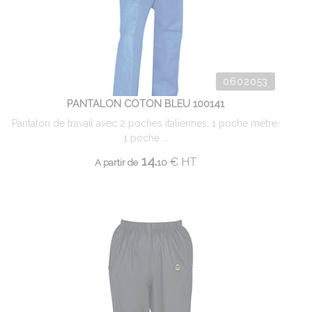
0602053
PANTALON COTON BLEU 100141
Pantalon de travail avec 2 poches italiennes, 1 poche mètre,
1 poche ...
14.
€
HT
A partir de
10