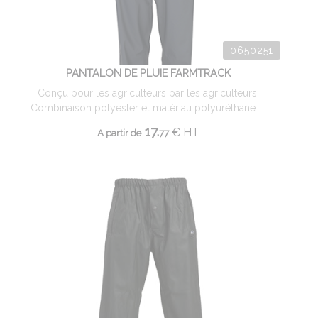
0650251
PANTALON DE PLUIE FARMTRACK
Conçu pour les agriculteurs par les agriculteurs.
Combinaison polyester et matériau polyuréthane. ...
17.
€
HT
A partir de
77