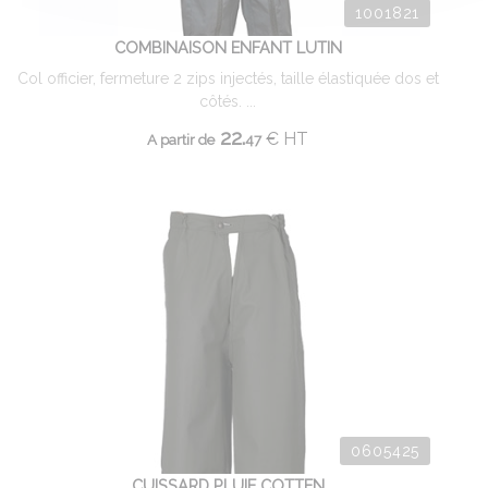
1001821
COMBINAISON ENFANT LUTIN
Col officier, fermeture 2 zips injectés, taille élastiquée dos et
côtés. ...
22.
€
HT
A partir de
47
0605425
CUISSARD PLUIE COTTEN