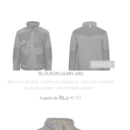
0650233
BLOUSON LILIAN 1283
Blouson doublé, ouatiné et matelassé, capuche réglable
doublée polaire, col montant polaire. ...
61.
€
HT
A partir de
57