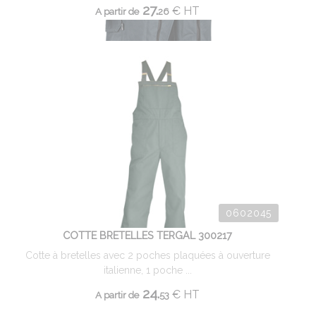
27.
€
HT
A partir de
26
0602045
COTTE BRETELLES TERGAL 300217
Cotte à bretelles avec 2 poches plaquées à ouverture
italienne, 1 poche ...
24.
€
HT
A partir de
53