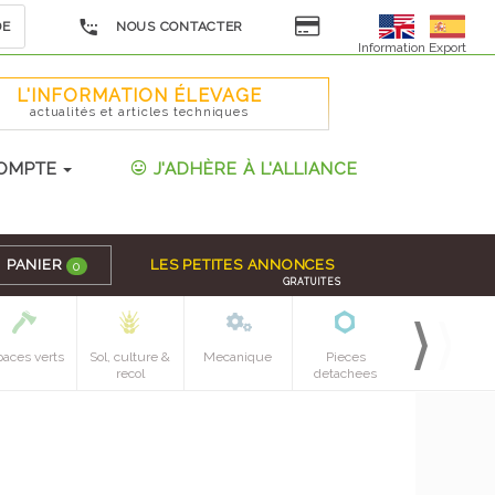
DE
NOUS CONTACTER
Information Export
L'INFORMATION ÉLEVAGE
actualités et articles techniques
OMPTE
J'ADHÈRE À L'ALLIANCE
PANIER
LES PETITES ANNONCES
0
GRATUITES
paces verts
Sol, culture &
Mecanique
Pieces
recol
detachees