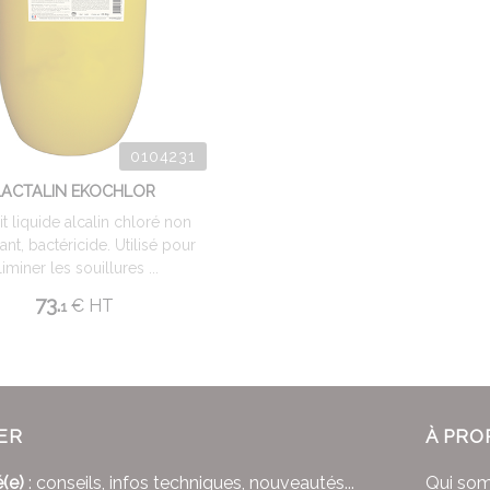
0104231
LACTALIN EKOCHLOR
t liquide alcalin chloré non
nt, bactéricide. Utilisé pour
liminer les souillures ...
73.
€
HT
1
ER
À PRO
(e)
: conseils, infos techniques, nouveautés...
Qui so