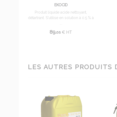
EKOCID
Produit liquide acide nettoyant,
détartrant. S'utilise en solution à 0.5 % à
...
89.
€
HT
68
LES AUTRES PRODUITS 