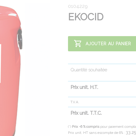
0104229
EKOCID
AJOUTER AU PANIER
Quantité souhaitée
Prix unit. H.T.
T.V.A.
Prix unit. T.T.C.
(*)
Prix -6 % compris
pour paiement compt
33.2
Prix unit. HT sans escompte de 6% :