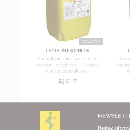
0104228
LACTALIN EKOCHLOR
Produit liquide alcalin chloré non
Produi
moussant, bactéricide. Utilisé pour
moussa
éliminer les souillures ...
é
25
€
HT
NEWSLETT
Restez Informé