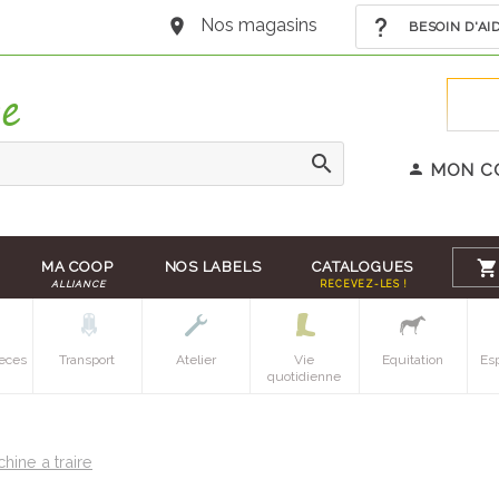
Nos magasins
BESOIN D'AI
MON C
MA COOP
NOS LABELS
CATALOGUES
ALLIANCE
RECEVEZ-LES !
eces
Transport
Atelier
Vie
Equitation
Es
quotidienne
ine a traire