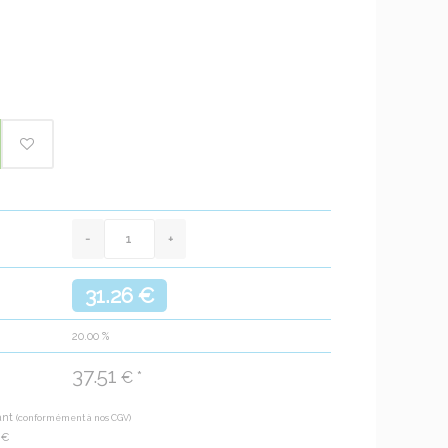
31.26 €
20.00
%
37.51
€ *
ant
(conformément à nos CGV)
5
€