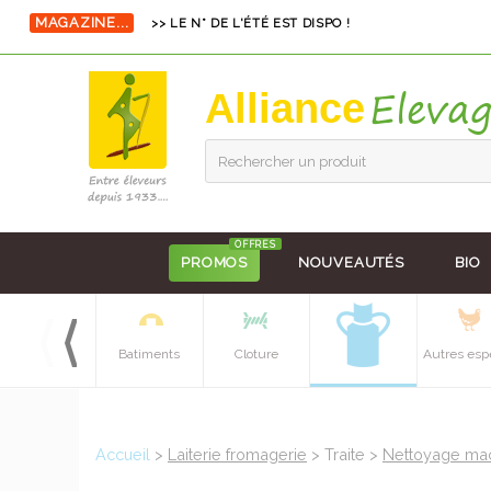
MAGAZINE...
>> LE N° DE L'ÉTÉ EST DISPO !
Alliance
Rechercher un produit
OFFRES
PROMOS
NOUVEAUTÉS
BIO
Equipements
Batiments
Cloture
Autres esp
batiment
Accueil
>
Laiterie fromagerie
> Traite >
Nettoyage mach