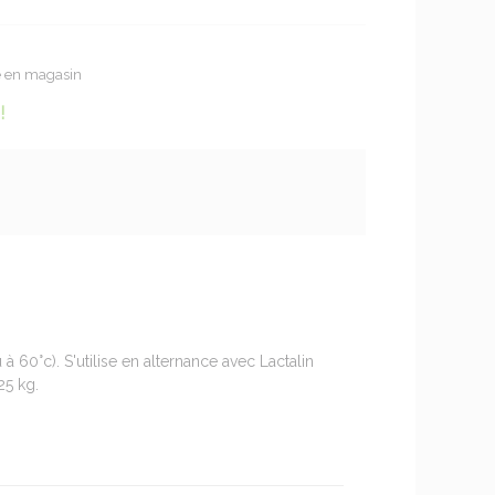
te en magasin
!
 à 60°c). S'utilise en alternance avec Lactalin
25 kg.