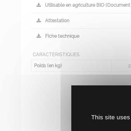
Utilisable en agriculture BIO (Document
Attestation
Fiche technique
CARACTÉRISTIQUES
Poids (en kg)
2
This site uses