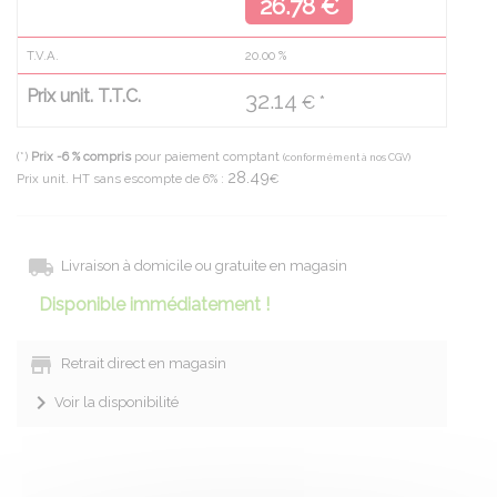
26.78 €
T.V.A.
20.00
%
Prix unit. T.T.C.
32.14
€ *
(*)
Prix -6 % compris
pour paiement comptant
(conformément à nos CGV)
28.49
Prix unit. HT sans escompte de 6% :
€
Livraison à domicile ou gratuite en magasin
Disponible immédiatement !
Retrait direct en magasin
Voir la disponibilité