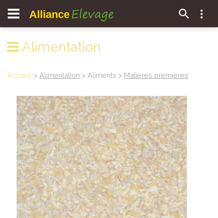
Elevage
Alliance
Alimentation
Accueil
>
Alimentation
> Aliments >
Matieres premieres