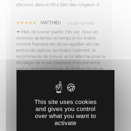
d’accord, dans un fût à l’abri des rongeurs :))
MATTHIEU
-
Le 30/03/2021
Maïs de bonne qualité, très sec. Nous en
donnons de temps en temps à nos brebis
comme friandise afin de les appâter vers les
enclos de capture, les brebis l'adorent. Je
recommande de prévoir un fut étanche pour le
stockage car le sac plastique d'origine arrive
parfois légèrement troué, et de toute façon ne
résiste pas aux souris.
This site uses cookies
and gives you control
over what you want to
activate