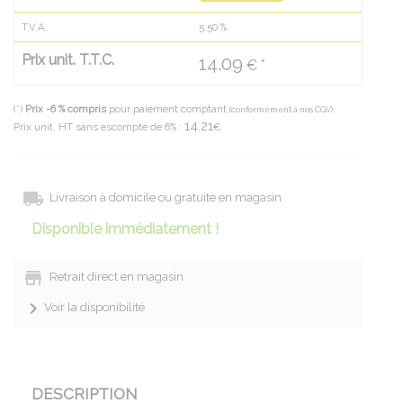
T.V.A.
5.50
%
Prix unit. T.T.C.
14.09
€ *
(*)
Prix -6 % compris
pour paiement comptant
(conformément à nos CGV)
14.21
Prix unit. HT sans escompte de 6% :
€
Livraison à domicile ou gratuite en magasin
Disponible immédiatement !
Retrait direct en magasin
Voir la disponibilité
DESCRIPTION