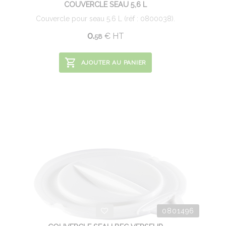
COUVERCLE SEAU 5,6 L
Couvercle pour seau 5.6 L (réf : 0800038).
0.
€
HT
58
AJOUTER AU PANIER
0801496