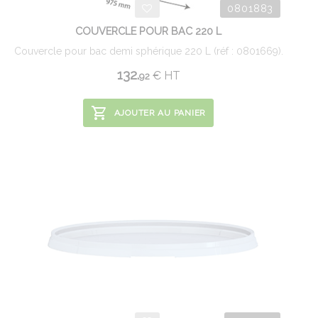
0801883
COUVERCLE POUR BAC 220 L
Couvercle pour bac demi sphérique 220 L (réf : 0801669).
132.
€
HT
92
AJOUTER AU PANIER