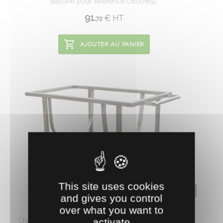
Bassine pour référence 0800855.
91.
€
HT
72
AJOUTER AU PANIER
This site uses cookies
0800158
and gives you control
CHASSIS BAC 210 L
over what you want to
activate
Châssis en tube carré de 30 x 30 mm, avec 4 roues ...