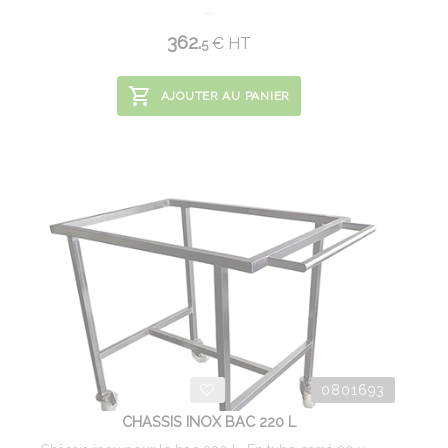
...
362.
€
HT
5
AJOUTER AU PANIER
0801693
CHASSIS INOX BAC 220 L