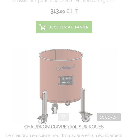
Châssis inox pour le bac 220 L. En tube carré 30 x ...
313.
€
HT
89
AJOUTER AU PANIER
1001705
CHAUDRON CUIVRE 100L SUR ROUES
Le chaudron en cuivre pour fromagerie est un équipement