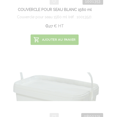
1001353
COUVERCLE POUR SEAU BLANC 1560 ml
Couvercle pour seau 1560 ml (réf : 1001352).
0.
€
HT
27
AJOUTER AU PANIER
0800331