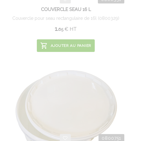
COUVERCLE SEAU 16 L
Couvercle pour seau rectangulaire de 16l (0800329)
1.
€
HT
65
AJOUTER AU PANIER
0800751