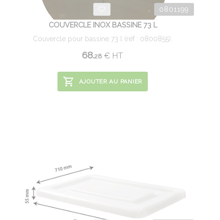
0801199
COUVERCLE INOX BASSINE 73 L
Couvercle pour bassine 73 l (réf : 0800855).
68.
€
HT
28
AJOUTER AU PANIER