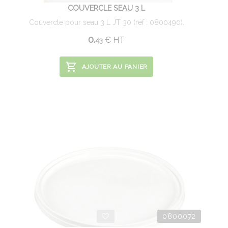
COUVERCLE SEAU 3 L
Couvercle pour seau 3 L JT 30 (réf : 0800490).
0.
€
HT
43
AJOUTER AU PANIER
0800072