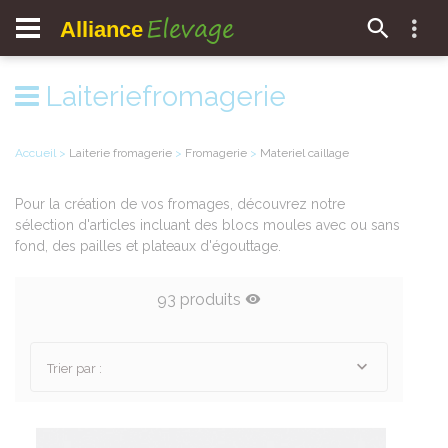
Elevage
Alliance
Laiteriefromagerie
Accueil
>
Laiterie fromagerie
>
Fromagerie
>
Materiel caillage
Pour la création de vos fromages, découvrez notre
sélection d'articles incluant des blocs moules avec ou sans
fond, des pailles et plateaux d'égouttage.
93 produits
Trier par :