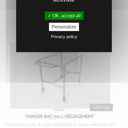
526.
€
HT
4
OK, accept all
AJOUTER AU PANIER
Personalize
Privacy policy
0801139
CHASSIS BAC 210 L+DÉGAGEMENT
Châssis inox avec 4 roues pivotantes (2 roues avec frein et 2