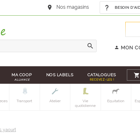
Nos magasins
BESOIN D'AI
MON C
MA COOP
NOS LABELS
CATALOGUES
ALLIANCE
RECEVEZ-LES !
eces
Transport
Atelier
Vie
Equitation
Es
quotidienne
 yaourt