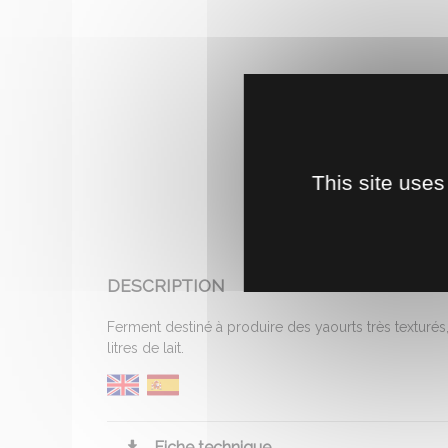
This site uses
DESCRIPTION
Ferment destiné à produire des yaourts très texturés,
litres de lait.
Fiche technique