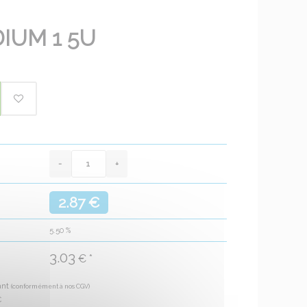
IUM 1 5U
2.87 €
5.50
%
3.03
€ *
ant
(conformément à nos CGV)
€