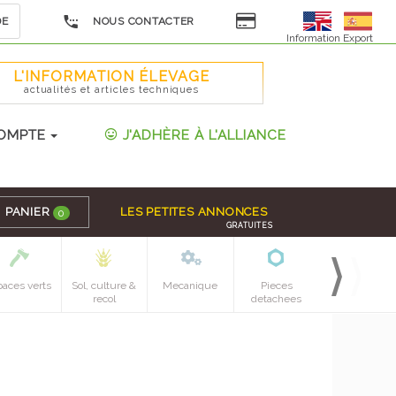
DE
NOUS CONTACTER
Information Export
L'INFORMATION ÉLEVAGE
actualités et articles techniques
OMPTE
J'ADHÈRE À L'ALLIANCE
PANIER
LES PETITES ANNONCES
0
GRATUITES
paces verts
Sol, culture &
Mecanique
Pieces
recol
detachees