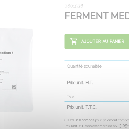
0801536
FERMENT MED
AJOUTER AU PANIER
Quantité souhaitée
Prix unit. H.T.
T.V.A.
Prix unit. T.T.C.
(*)
Prix -6 % compris
pour paiement compt
3.05
Prix unit. HT sans escompte de 6% :