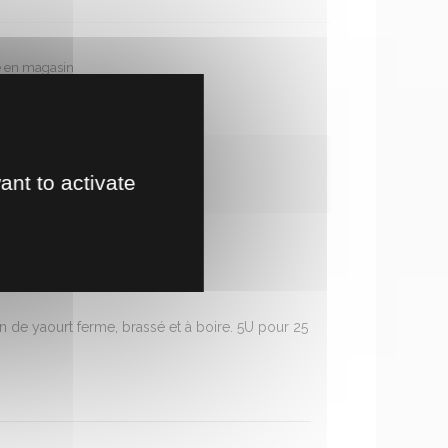
te en magasin
!
ant to activate
on de yaourt ferme, brassé et à boire. 5U pour 25