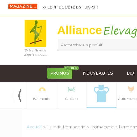
MAGAZINE...
>> LE N° DE L'ÉTÉ EST DISPO !
Alliance
Rechercher un produit
OFFRES
PROMOS
NOUVEAUTÉS
BIO
Equipements
Batiments
Cloture
Autres esp
batiment
Accueil
>
Laiterie fromagerie
> Fromagerie >
Ferments