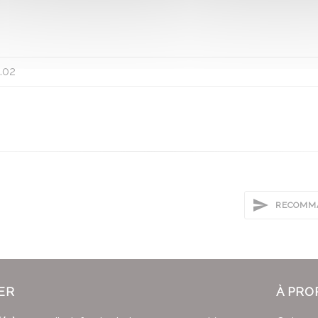
.02
RECOMMA
ER
À PRO