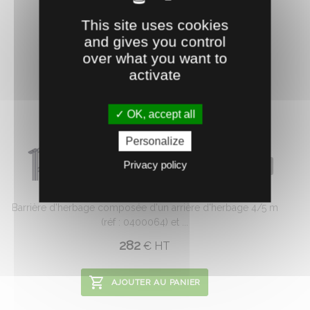
This site uses cookies
and gives you control
over what you want to
activate
OK, accept all
Personalize
Privacy policy
0401589
BARRIERE HERBAGE 4/5 M
Barrière d'herbage composée d'un arrière d'herbage 4/5 m
(réf : 0400064) et ...
282
€
HT
AJOUTER AU PANIER