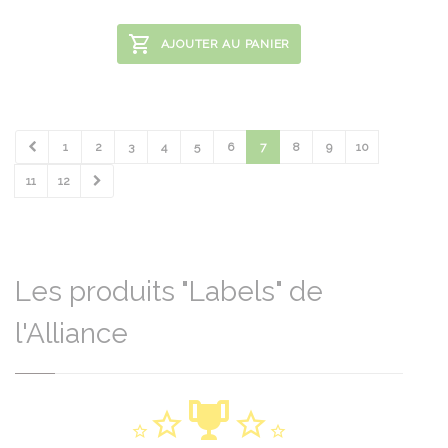
AJOUTER AU PANIER
1
2
3
4
5
6
7
8
9
10
11
12
Les produits "Labels" de
l'Alliance