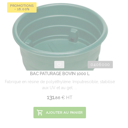
PROMOTIONS
- 16.00%
0406000
BAC PATURAGE BOVIN 1000 L
Fabriqué en résine de polyéthylène. Imputrescible, stabilisé
aux UV et au gel. ...
131.
€
HT
86
AJOUTER AU PANIER