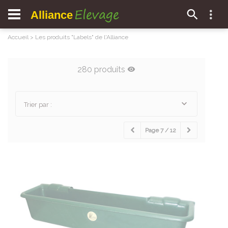
Elevage
Alliance
Accueil
>
Les produits "Labels" de l'Alliance
280 produits
Trier par :
Page 7 / 12