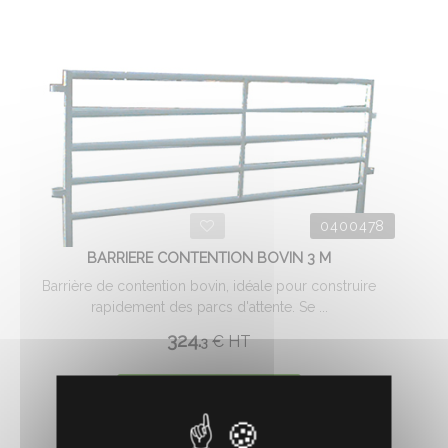
0400478
BARRIERE CONTENTION BOVIN 3 M
Barrière de contention bovin, idéale pour construire
rapidement des parcs d'attente. Se ...
324.
€
HT
3
AJOUTER AU PANIER