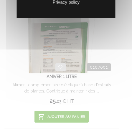
Privacy policy
0107001
ANIVER 1 LITRE
Aliment complémentaire diététique à base d'extraits
de plantes. Contribue à maintenir des ...
25.
€
HT
03
AJOUTER AU PANIER