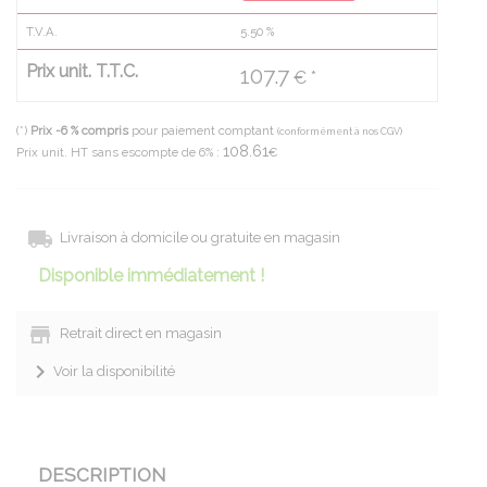
T.V.A.
5.50
%
Prix unit. T.T.C.
107.7
€ *
(*)
Prix -6 % compris
pour paiement comptant
(conformément à nos CGV)
108.61
Prix unit. HT sans escompte de 6% :
€
Livraison à domicile ou gratuite en magasin
Disponible immédiatement !
Retrait direct en magasin
Voir la disponibilité
DESCRIPTION