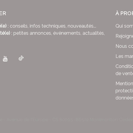
ER
À PRO
(e)
: conseils, infos techniques, nouveautés...
Qui so
té(e)
: petites annonces, événements, actualités,
Rejoign
Nous co
Les mar
Conditi
de vent
Mention
protect
donnée
le - Avenue de l'Europe - CS 80095 -86502 Montmorillon Cede