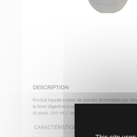
DESCRIPTION
Produit liquide à base de plantes fermentées par des
la flore digestive pour une meilleure valorisation de
10 jours. 200 ml / vache / jour pendant 10 jours.
CARACTÉRISTIQUES
This site uses