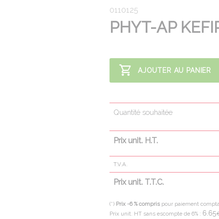
0110125
PHYT-AP KEFIR
AJOUTER AU PANIER
Quantité souhaitée
Prix unit. H.T.
T.V.A.
Prix unit. T.T.C.
(*)
Prix -6 % compris
pour paiement compt
6.65
Prix unit. HT sans escompte de 6% :