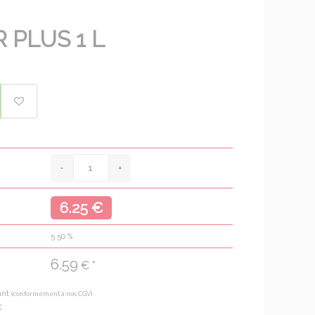
 PLUS 1 L
6.25 €
5.50
%
6.59
€ *
ant
(conformément à nos CGV)
€