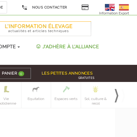
DE
NOUS CONTACTER
Information Export
L'INFORMATION ÉLEVAGE
actualités et articles techniques
OMPTE
J'ADHÈRE À L'ALLIANCE
PANIER
LES PETITES ANNONCES
0
GRATUITES
Vie
Equitation
Espaces verts
Sol, culture &
Mecanique
otidienne
recol