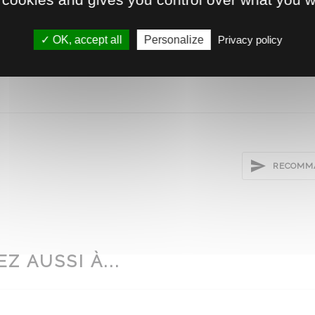
.125
OK, accept all
Personalize
Privacy policy
RECOMMA
Z AUSSI À...