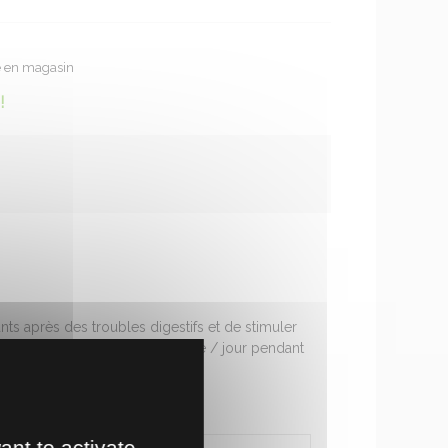
te en magasin
!
ts après des troubles digestifs et de stimuler
-bas...). 35 ml / brebis ou chèvre / jour pendant
ant to activate