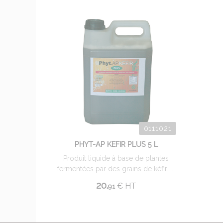
0111021
PHYT-AP KEFIR PLUS 5 L
Produit liquide à base de plantes
fermentées par des grains de kéfir. ...
20.
€
HT
91