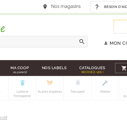
Nos magasins
BESOIN D'AI
MON C
MA COOP
NOS LABELS
CATALOGUES
ALLIANCE
RECEVEZ-LES !
e
Laiterie
Autres especes
Transport
Atelier
fromagerie
qu
estif