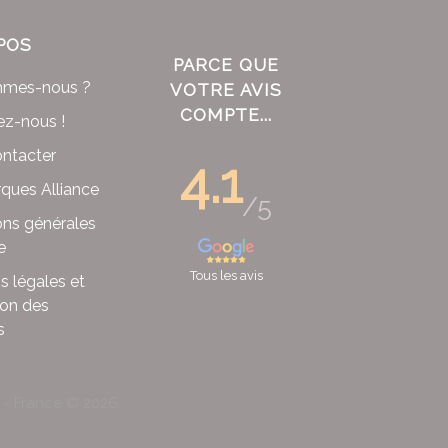
POS
PARCE QUE
mmes-nous ?
VOTRE AVIS
COMPTE...
ez-nous !
ntacter
4.1
ques Alliance
/5
ons générales
e
Tous les avis
s légales et
ion des
s
x - France ©
2026
.