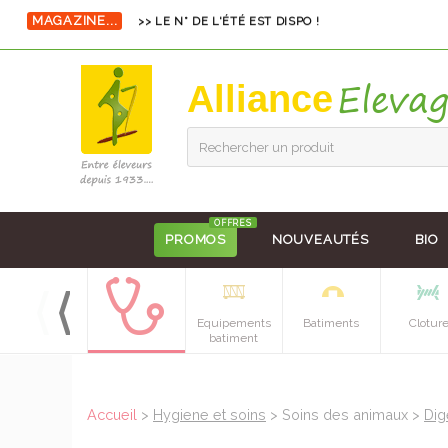
MAGAZINE...
>> LE N° DE L'ÉTÉ EST DISPO !
Alliance
Rechercher un produit
OFFRES
PROMOS
NOUVEAUTÉS
BIO
Alimentation
Equipements
Batiments
Clotur
batiment
Accueil
>
Hygiene et soins
> Soins des animaux >
Dig