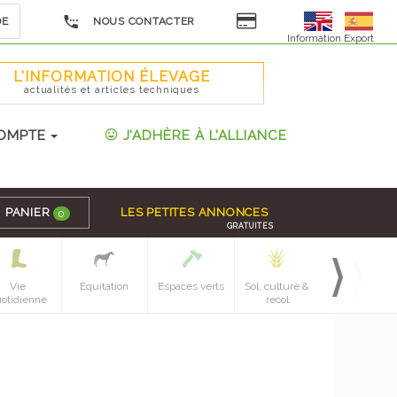
DE
NOUS CONTACTER
Information Export
L'INFORMATION ÉLEVAGE
actualités et articles techniques
OMPTE
J'ADHÈRE À L'ALLIANCE
PANIER
LES PETITES ANNONCES
0
GRATUITES
Vie
Equitation
Espaces verts
Sol, culture &
Mecanique
otidienne
recol