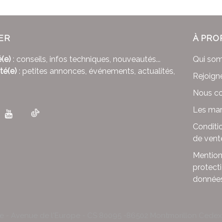
ER
À PRO
(e)
: conseils, infos techniques, nouveautés...
Qui so
té(e)
: petites annonces, événements, actualités,
Rejoign
Nous co
Les mar
Conditi
de vent
Mention
protect
donnée
le - Avenue de l'Europe - CS 80095 -86502 Montmorillon Cede