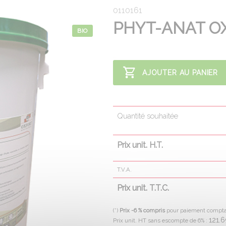
0110161
PHYT-ANAT O
BIO
AJOUTER AU PANIER
Quantité souhaitée
Prix unit. H.T.
T.V.A.
Prix unit. T.T.C.
(*)
Prix -6 % compris
pour paiement compt
121.
Prix unit. HT sans escompte de 6% :