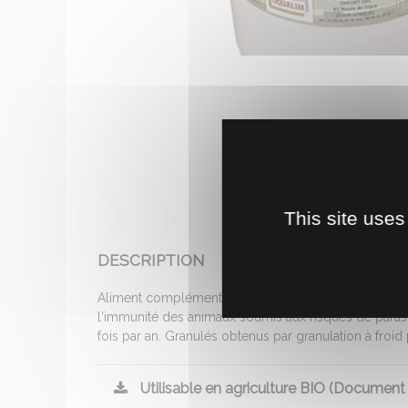
This site uses
DESCRIPTION
Aliment complémentaire pour ruminants. Contient 50 
l'immunité des animaux soumis aux risques de parasiti
fois par an. Granulés obtenus par granulation à froid 
Utilisable en agriculture BIO (Document