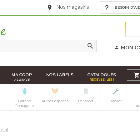
Nos magasins
BESOIN D'AI
MON C
MA COOP
NOS LABELS
CATALOGUES
ALLIANCE
RECEVEZ-LES !
e
Laiterie
Autres especes
Transport
Atelier
fromagerie
qu
estif