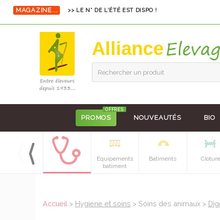
>> LE N° DE L'ÉTÉ EST DISPO !
MAGAZINE...
Alliance
Rechercher un produit
OFFRES
PROMOS
NOUVEAUTÉS
BIO
Alimentation
Equipements
Batiments
Clotur
batiment
Accueil
>
Hygiene et soins
> Soins des animaux >
Dig