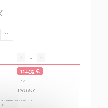
X
114.39 €
5.50
%
120.68
€ *
ant
(conformément à nos CGV)
69
€