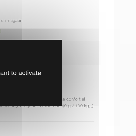
te en magasin
!
ant to activate
turels permettant d'améliorer le confort et
pendant 5 à 10 jours à raison de 40 g / 100 kg, 3