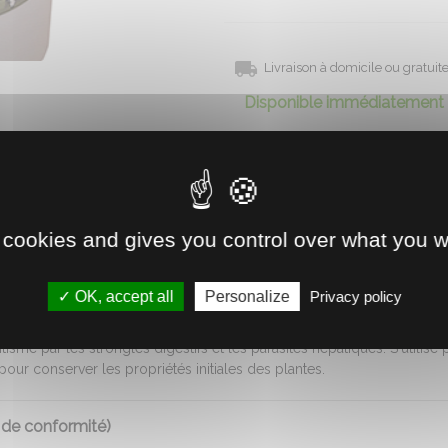
Livraison à domicile ou gratui
Disponible immédiatement 
Retrait direct en magasin
Voir la disponibilité
 cookies and gives you control over what you w
OK, accept all
Personalize
Privacy policy
% de PARANAT, mélange d'huiles essentielles et d'extraits végétaux na
sme par les strongles digestifs et les parasites hépatiques. S'utilise 
pour conserver les propriétés initiales des plantes.
 de conformité)