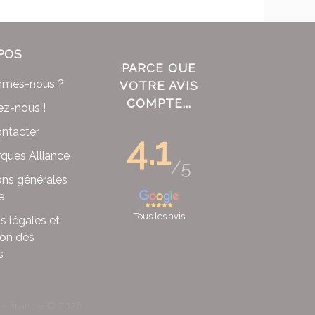
POS
PARCE QUE
mmes-nous ?
VOTRE AVIS
COMPTE...
ez-nous !
ntacter
4.1
ques Alliance
/5
ons générales
e
Tous les avis
s légales et
ion des
s
x - France ©
2026
.