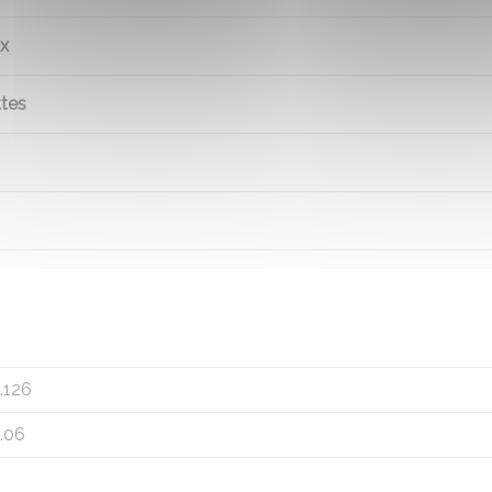
ux
ttes
.126
.06