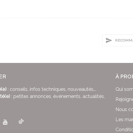
RECOMMA
ER
À PRO
(e)
: conseils, infos techniques, nouveautés...
Qui so
té(e)
: petites annonces, événements, actualités,
Rejoign
Nous co
Les mar
Conditi