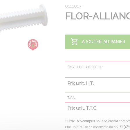
0111017
FLOR-ALLIAN
AJOUTER AU PANIER
Quantité souhaitée
Prix unit. H.T.
T.V.A.
Prix unit. T.T.C.
(*)
Prix -6 % compris
pour paiement compt
6.32
Prix unit. HT sans escompte de 6% :