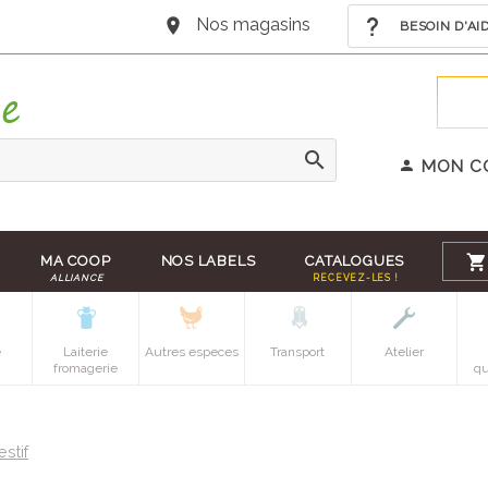
Nos magasins
BESOIN D'AI
MON C
MA COOP
NOS LABELS
CATALOGUES
ALLIANCE
RECEVEZ-LES !
e
Laiterie
Autres especes
Transport
Atelier
fromagerie
qu
estif