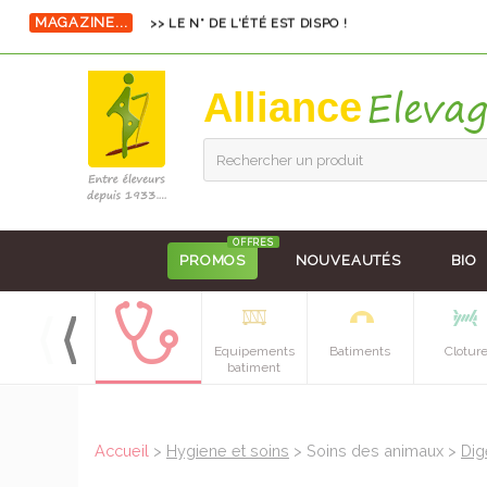
MAGAZINE...
>> LE N° DE L'ÉTÉ EST DISPO !
Alliance
Rechercher un produit
OFFRES
PROMOS
NOUVEAUTÉS
BIO
Alimentation
Equipements
Batiments
Clotur
batiment
Accueil
>
Hygiene et soins
> Soins des animaux >
Dig