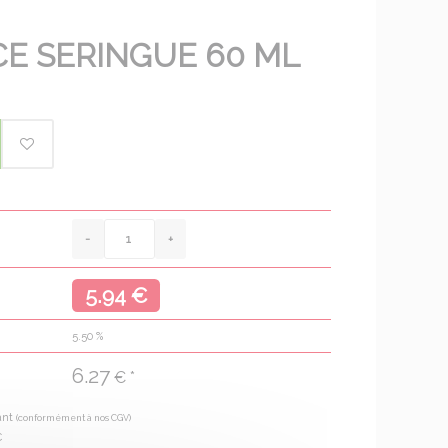
CE SERINGUE 60 ML
5.94 €
5.50
%
6.27
€ *
ant
(conformément à nos CGV)
€