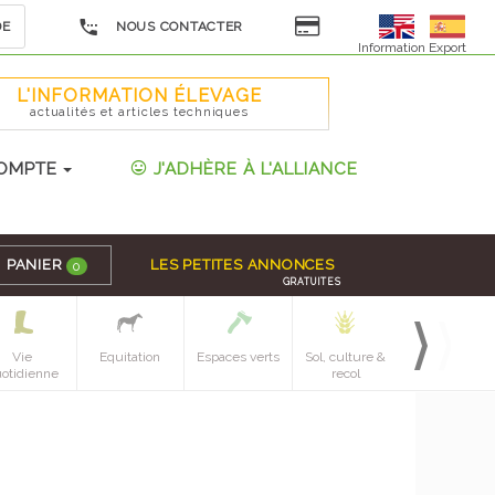
DE
NOUS CONTACTER
Information Export
L'INFORMATION ÉLEVAGE
actualités et articles techniques
OMPTE
J'ADHÈRE À L'ALLIANCE
PANIER
LES PETITES ANNONCES
0
GRATUITES
Vie
Equitation
Espaces verts
Sol, culture &
Mecanique
otidienne
recol