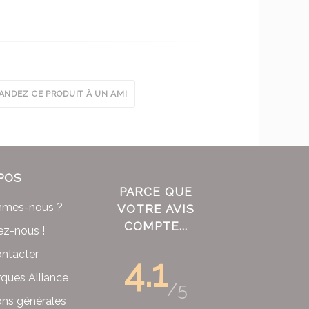
NDEZ CE PRODUIT À UN AMI
POS
PARCE QUE
mmes-nous ?
VOTRE AVIS
COMPTE...
ez-nous !
ntacter
4.1
ques Alliance
/5
ons générales